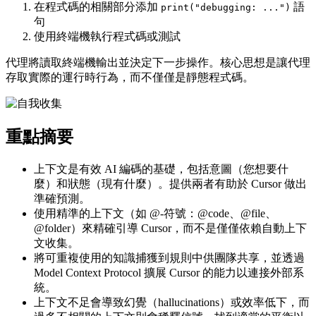
在程式碼的相關部分添加
語
print("debugging: ...")
句
使用終端機執行程式碼或測試
代理將讀取終端機輸出並決定下一步操作。核心思想是讓代理
存取實際的運行時行為，而不僅僅是靜態程式碼。
重點摘要
上下文是有效 AI 編碼的基礎，包括意圖（您想要什
麼）和狀態（現有什麼）。提供兩者有助於 Cursor 做出
準確預測。
使用精準的上下文（如 @-符號：@code、@file、
@folder）來精確引導 Cursor，而不是僅僅依賴自動上下
文收集。
將可重複使用的知識捕獲到規則中供團隊共享，並透過
Model Context Protocol 擴展 Cursor 的能力以連接外部系
統。
上下文不足會導致幻覺（hallucinations）或效率低下，而