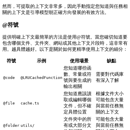
然而，可提取的上下文非常多，因此手動指定您知道與任務相
關的上下文是引導模型朝正確方向發展的有效方法。
@符號
提供明確上下文最簡單的方法是使用@符號。當您確切知道要
包含哪個文件、文件夾、網站或其他上下文片段時，這非常有
用。越具體越好。以下是關於如何更精準使用上下文的細分：
符號
示例
使用場景
缺點
您知道哪些函
數、常量或符
需要對代碼庫
@code
@LRUCachedFunction
號與要生成的
有深入了解
輸出相關
您知道應該讀
根據文件大小
取或編輯哪個
可能包含大量
@file
cache.ts
文件，但不確
與當前任務無
定具體位置
關的上下文
文件夾中的所
可能包含大量
有或大部分文
與當前任務無
@folder
utils/