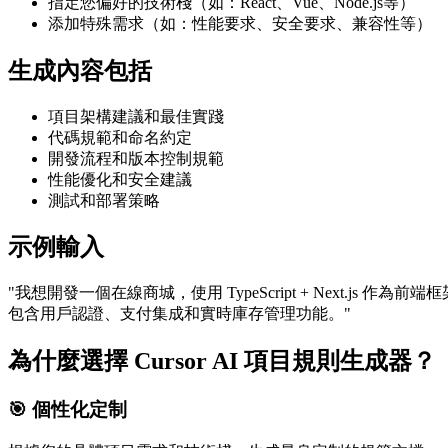
指定您偏好的技術棧（如：React、Vue、Node.js等）
添加特殊需求（如：性能要求、安全要求、兼容性等）
生成內容包括
項目架構建議和最佳實踐
代碼規範和命名約定
開發流程和版本控制規範
性能優化和安全建議
測試和部署策略
示例輸入
"我想開發一個在線商城，使用 TypeScript + Next.js 作
包含用戶認證、支付集成和實時庫存管理功能。"
為什麼選擇 Cursor AI 項目規則生成器？
🎯 個性化定制