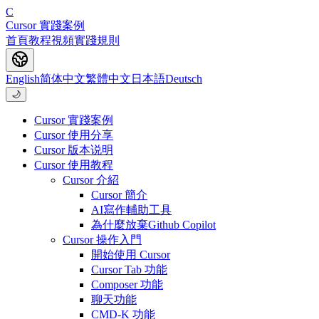
C
Cursor 實踐案例
首頁
教程
視頻
實踐
規則
English
简体中文
繁體中文
日本語
Deutsch
🌙
Cursor 實踐案例
Cursor 使用分享
Cursor 版本说明
Cursor 使用教程
Cursor 介紹
Cursor 簡介
AI寫作輔助工具
為什麼放棄Github Copilot
Cursor 操作入門
開始使用 Cursor
Cursor Tab 功能
Composer 功能
聊天功能
CMD-K 功能