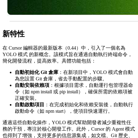
新特性
在 Cursor 編輯器的最新版本（0.44）中，引入了一個名為
YOLO 模式 的新概念。該模式旨在通過自動執行終端命令，
簡化開發流程，提高效率。具體功能包括：
自動初始化 Git 倉庫
：在新項目中，YOLO 模式會自動
為您設置 Git 倉庫，省去手動配置的步驟。
自動安裝依賴項
：根據項目需求，自動運行包管理器命
令（如 npm install 或 pip install），確保所需的依賴項被
正確安裝。
自動啟動項目
：在完成初始化和依賴安裝後，自動執行
啟動命令（如 npm start），使項目快速運行。
通過這些自動化操作，YOLO 模式幫助開發者減少重複性任
務的干預，專注於核心開發工作。此外，Cursor 的 Agent 模式
也得到了增強，支持更多的信息源集成，如文檔、Git 歷史、