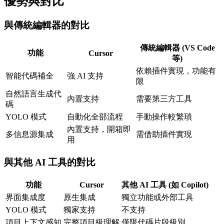
優勢與對比
與傳統編輯器的對比
傳統編輯器 (VS Code
功能
Cursor
等)
依賴插件實現，功能有
智能代碼補全
強 AI 支持
限
自然語言生成代
內置支持
需要第三方工具
碼
YOLO 模式
自動化全部流程
手動操作較繁瑣
內置支持，開箱即
多信息源集成
需借助插件實現
用
與其他 AI 工具的對比
功能
Cursor
其他 AI 工具 (如 Copilot)
界面集成度
原生集成
獨立功能或外部工具
YOLO 模式
獨家支持
不支持
項目上下文感知
完整項目級理解
僅限代碼片段級別