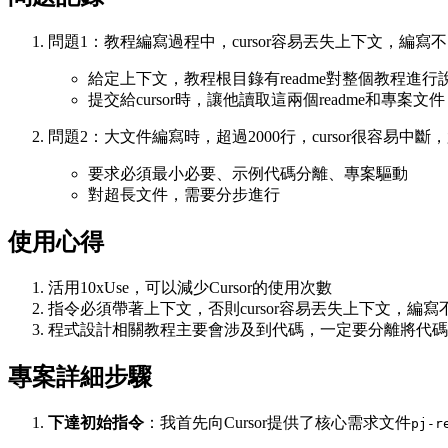
問題1：教程編寫過程中，cursor容易丟失上下文，編
給定上下文，教程根目錄有readme對整個教程進行
提交給cursor時，讓他讀取這兩個readme和專案
問題2：大文件編寫時，超過2000行，cursor很容易中
要求必須最小必要、示例代碼分離、專案驅動
對超長文件，需要分步進行
使用心得
活用10xUse，可以減少Cursor的使用次數
指令必須帶著上下文，否則cursor容易丟失上下文，編寫
程式設計相關教程主要會涉及到代碼，一定要分離將代碼
專案詳細步驟
下達初始指令
：我首先向Cursor提供了核心需求文件
pj-r