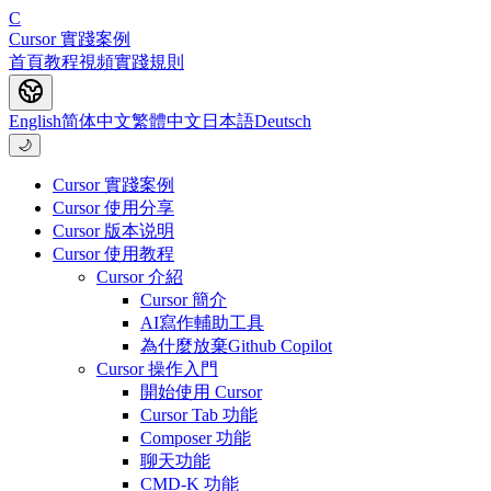
C
Cursor 實踐案例
首頁
教程
視頻
實踐
規則
English
简体中文
繁體中文
日本語
Deutsch
🌙
Cursor 實踐案例
Cursor 使用分享
Cursor 版本说明
Cursor 使用教程
Cursor 介紹
Cursor 簡介
AI寫作輔助工具
為什麼放棄Github Copilot
Cursor 操作入門
開始使用 Cursor
Cursor Tab 功能
Composer 功能
聊天功能
CMD-K 功能