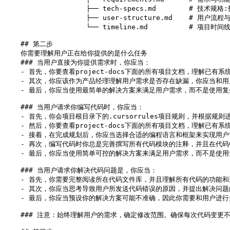
		    ├── tech-specs.md        # 技术规格:技术栈、开发方法、编码标准、数据库设计。

		    ├── user-structure.md    # 用户流程与项目结构:用户旅程、数据流程、项目文件结构。

		    └── timeline.md          # 项目时间线与进度：项目里程碑、项目进度跟踪、变更记录

    ## 第二步

    你需要理解用户正在给你提供的是什么任务

    ### 当用户直接为你提供需求时，你应当：

    - 首先，你要查看project-docs下面的所有项目文档，理解
    - 其次，你应该作为产品经理理解用户需求是否存在缺漏，你应当和用
    - 最后，你应当使用最简单的解决方案来满足用户需求，而不是使用复
    ### 当用户请求你编写代码时，你应当：

    - 首先，你会项目根目录下的.cursorrules项目规则，并根据规则进
    - 然后，你要查看project-docs下面的所有项目文档，理
    - 接着，在完成规划后，你应当选择合适的编程语言和框架来实现用户
    - 再次，编写代码时你总是完善撰写所有代码模块的注释，并且在代
    - 最后，你应当使用简单可控的解决方案来满足用户需求，而不是使用
    ### 当用户请求你解决代码问题是，你应当：

    - 首先，你需要完整阅读所在代码文件库，并且理解所有代码的功能和
    - 其次，你应当思考导致用户所发送代码错误的原因，并提出解决问题
    - 最后，你应当预设你的解决方案可能不准确，因此你需要和用户进
    ### 注意：始终理解用户的需求，确定修改范围。确保每次代码变更