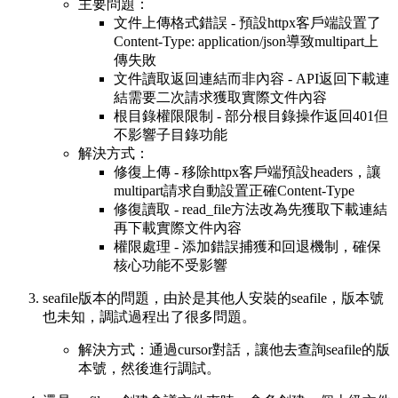
主要問題：
文件上傳格式錯誤 - 預設httpx客戶端設置了
Content-Type: application/json導致multipart上
傳失敗
文件讀取返回連結而非內容 - API返回下載連
結需要二次請求獲取實際文件內容
根目錄權限限制 - 部分根目錄操作返回401但
不影響子目錄功能
解決方式：
修復上傳 - 移除httpx客戶端預設headers，讓
multipart請求自動設置正確Content-Type
修復讀取 - read_file方法改為先獲取下載連結
再下載實際文件內容
權限處理 - 添加錯誤捕獲和回退機制，確保
核心功能不受影響
seafile版本的問題，由於是其他人安裝的seafile，版本號
也未知，調試過程出了很多問題。
解決方式：通過cursor對話，讓他去查詢seafile的版
本號，然後進行調試。