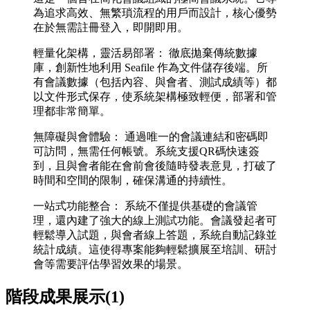
為追求高效、無繁瑣流程的用戶而設計，核心優勢
在於無需註冊登入，即開即用。
輕量化架構，靈活易部署： 徹底拋棄傳統數據
庫，創新性地利用 Seafile 作為文件儲存後端。所
有會議數據（包括內容、與會者、測試成績等）都
以文件形式保存，使系統架構極致輕便，部署和管
理都非常簡單。
無障礙與會體驗： 通過唯一的會議連結和密碼即
可訪問，無需任何帳號。系統支援QR碼快速簽
到，且與會者能在會前會後隨時發表意見，打破了
時間和空間的限制，確保溝通的持續性。
一站式功能整合： 系統不僅提供基礎的會議管
理，還內建了強大的線上測試功能。會議發起者可
輕鬆導入試題，與會者線上答題，系統自動記錄並
統計成績。這使得專案能夠輕鬆擴展至培訓、研討
會等需要評估學習效果的場景。
階段成果展示(1)