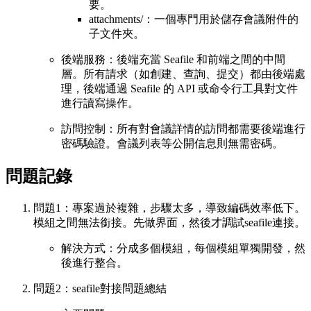
要。
attachments/：一個專門用於儲存會議附件的
子文件夾。
後端服務：後端充當 Seafile 和前端之間的中間
層。所有請求（如創建、查詢、提交）都由後端處
理，後端通過 Seafile 的 API 或命令行工具對文件
進行讀寫操作。
訪問控制：所有對會議詳情的訪問都需要後端進行
密碼驗證。會議列表等公開信息則無需密碼。
問題記錄
問題1：專案過於複雜，步驟太多，導致編碼效率低下。
模組之間無法銜接。先做界面，然後才調試seafile連接。
解決方式：分成多個模組，每個模組單獨開發，然
後進行整合。
問題2：seafile對接問題總結