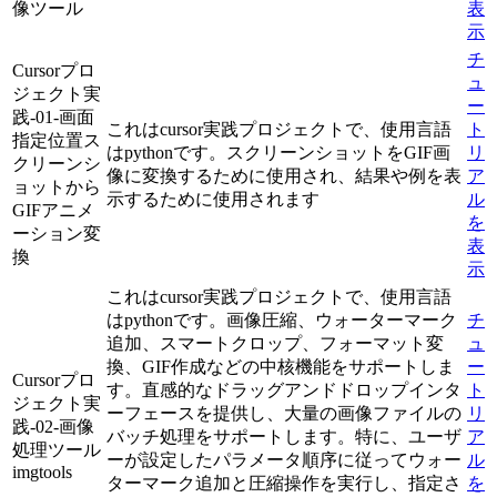
像ツール
表
示
チ
Cursorプロ
ュ
ジェクト実
ー
践-01-画面
これはcursor実践プロジェクトで、使用言語
ト
指定位置ス
はpythonです。スクリーンショットをGIF画
リ
クリーンシ
像に変換するために使用され、結果や例を表
ア
ョットから
示するために使用されます
ル
GIFアニメ
を
ーション変
表
換
示
これはcursor実践プロジェクトで、使用言語
はpythonです。画像圧縮、ウォーターマーク
チ
追加、スマートクロップ、フォーマット変
ュ
換、GIF作成などの中核機能をサポートしま
ー
Cursorプロ
す。直感的なドラッグアンドドロップインタ
ト
ジェクト実
ーフェースを提供し、大量の画像ファイルの
リ
践-02-画像
バッチ処理をサポートします。特に、ユーザ
ア
処理ツール
ーが設定したパラメータ順序に従ってウォー
ル
imgtools
ターマーク追加と圧縮操作を実行し、指定さ
を