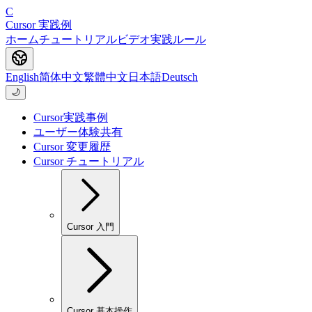
C
Cursor 実践例
ホーム
チュートリアル
ビデオ
実践
ルール
English
简体中文
繁體中文
日本語
Deutsch
🌙
Cursor実践事例
ユーザー体験共有
Cursor 変更履歴
Cursor チュートリアル
Cursor 入門
Cursor 基本操作