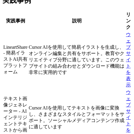
実践事例
リ
実践事例
説明
ン
ク
ウ
ェ
LineartShare
Cursor AIを使用して簡易イラストを生成し、
ブ
- 簡易イラ
オンライン編集と共有をサポート。教育やク
サ
ストAI共有
リエイティブ分野に適しています。このウェ
イ
プラットフ
ブサイトの組み合わせとダウンロード機能は
ト
ォーム
非常に実用的です
を
表
示
ウ
テキスト画
ェ
像ジェネレ
ブ
Cursor AIを使用してテキストを画像に変換
ーター - AI
サ
し、さまざまなスタイルとフォーマットをサ
インテリジ
イ
ポート。ソーシャルメディアコンテンツ作成
ェントテキ
ト
に適しています
ストから画
を