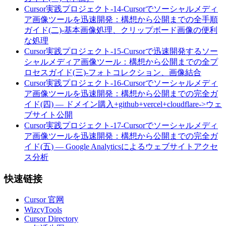
Cursor実践プロジェクト-14-Cursorでソーシャルメディ
ア画像ツールを迅速開発：構想から公開までの全手順
ガイド(二)-基本画像処理、クリップボード画像の便利
な処理
Cursor実践プロジェクト-15-Cursorで迅速開発するソー
シャルメディア画像ツール：構想から公開までの全プ
ロセスガイド(三)-フォトコレクション、画像結合
Cursor実践プロジェクト-16-Cursorでソーシャルメディ
ア画像ツールを迅速開発：構想から公開までの完全ガ
イド(四) — ドメイン購入+github+vercel+cloudflare->ウェ
ブサイト公開
Cursor実践プロジェクト-17-Cursorでソーシャルメディ
ア画像ツールを迅速開発：構想から公開までの完全ガ
イド(五) — Google Analyticsによるウェブサイトアクセ
ス分析
快速链接
Cursor 官网
WizcyTools
Cursor Directory