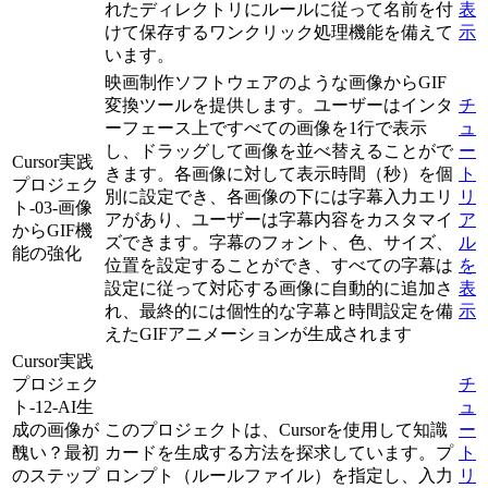
れたディレクトリにルールに従って名前を付
表
けて保存するワンクリック処理機能を備えて
示
います。
映画制作ソフトウェアのような画像からGIF
変換ツールを提供します。ユーザーはインタ
チ
ーフェース上ですべての画像を1行で表示
ュ
し、ドラッグして画像を並べ替えることがで
ー
Cursor実践
きます。各画像に対して表示時間（秒）を個
ト
プロジェク
別に設定でき、各画像の下には字幕入力エリ
リ
ト-03-画像
アがあり、ユーザーは字幕内容をカスタマイ
ア
からGIF機
ズできます。字幕のフォント、色、サイズ、
ル
能の強化
位置を設定することができ、すべての字幕は
を
設定に従って対応する画像に自動的に追加さ
表
れ、最終的には個性的な字幕と時間設定を備
示
えたGIFアニメーションが生成されます
Cursor実践
プロジェク
チ
ト-12-AI生
ュ
成の画像が
このプロジェクトは、Cursorを使用して知識
ー
醜い？最初
カードを生成する方法を探求しています。プ
ト
のステップ
ロンプト（ルールファイル）を指定し、入力
リ