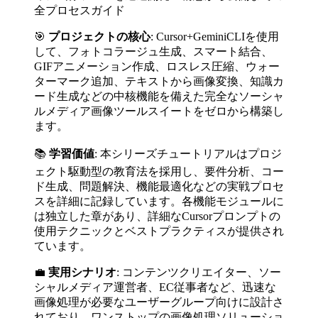
全プロセスガイド
🎯
プロジェクトの核心
: Cursor+GeminiCLIを使用
して、フォトコラージュ生成、スマート結合、
GIFアニメーション作成、ロスレス圧縮、ウォー
ターマーク追加、テキストから画像変換、知識カ
ード生成などの中核機能を備えた完全なソーシャ
ルメディア画像ツールスイートをゼロから構築し
ます。
📚
学習価値
: 本シリーズチュートリアルはプロジ
ェクト駆動型の教育法を採用し、要件分析、コー
ド生成、問題解決、機能最適化などの実戦プロセ
スを詳細に記録しています。各機能モジュールに
は独立した章があり、詳細なCursorプロンプトの
使用テクニックとベストプラクティスが提供され
ています。
💼
実用シナリオ
: コンテンツクリエイター、ソー
シャルメディア運営者、EC従事者など、迅速な
画像処理が必要なユーザーグループ向けに設計さ
れており、ワンストップの画像処理ソリューショ