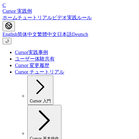
C
Cursor 実践例
ホーム
チュートリアル
ビデオ
実践
ルール
English
简体中文
繁體中文
日本語
Deutsch
🌙
Cursor実践事例
ユーザー体験共有
Cursor 変更履歴
Cursor チュートリアル
Cursor 入門
Cursor 基本操作