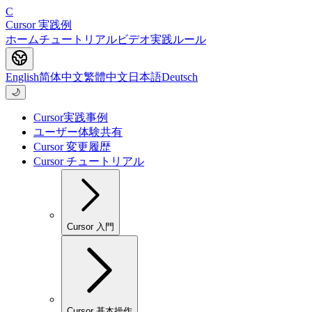
C
Cursor 実践例
ホーム
チュートリアル
ビデオ
実践
ルール
English
简体中文
繁體中文
日本語
Deutsch
🌙
Cursor実践事例
ユーザー体験共有
Cursor 変更履歴
Cursor チュートリアル
Cursor 入門
Cursor 基本操作