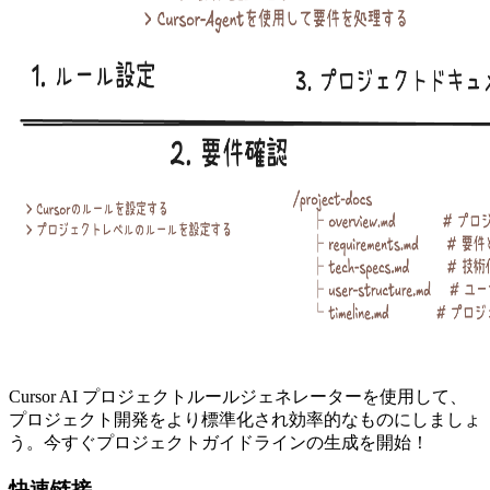
Cursor AI プロジェクトルールジェネレーターを使用して、
プロジェクト開発をより標準化され効率的なものにしましょ
う。今すぐプロジェクトガイドラインの生成を開始！
快速链接