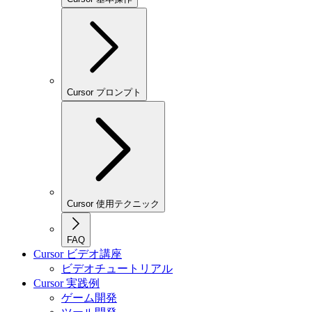
Cursor プロンプト
Cursor 使用テクニック
FAQ
Cursor ビデオ講座
ビデオチュートリアル
Cursor 実践例
ゲーム開発