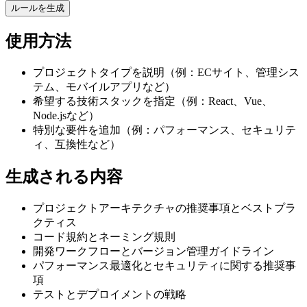
ルールを生成
使用方法
プロジェクトタイプを説明（例：ECサイト、管理シス
テム、モバイルアプリなど）
希望する技術スタックを指定（例：React、Vue、
Node.jsなど）
特別な要件を追加（例：パフォーマンス、セキュリテ
ィ、互換性など）
生成される内容
プロジェクトアーキテクチャの推奨事項とベストプラ
クティス
コード規約とネーミング規則
開発ワークフローとバージョン管理ガイドライン
パフォーマンス最適化とセキュリティに関する推奨事
項
テストとデプロイメントの戦略