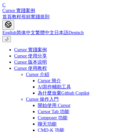
C
Cursor 實踐案例
首頁
教程
視頻
實踐
規則
English
简体中文
繁體中文
日本語
Deutsch
🌙
Cursor 實踐案例
Cursor 使用分享
Cursor 版本说明
Cursor 使用教程
Cursor 介紹
Cursor 簡介
AI寫作輔助工具
為什麼放棄Github Copilot
Cursor 操作入門
開始使用 Cursor
Cursor Tab 功能
Composer 功能
聊天功能
CMD-K 功能