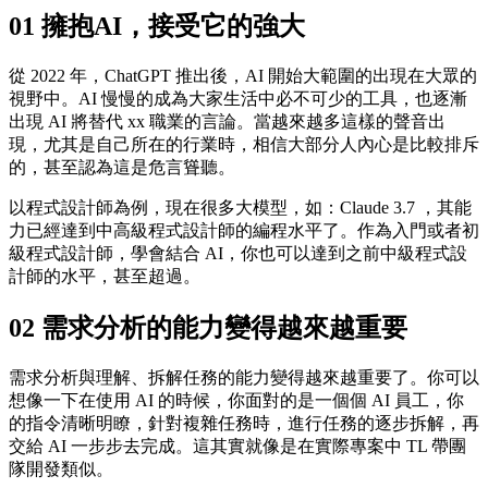
01 擁抱AI，接受它的強大
從 2022 年，ChatGPT 推出後，AI 開始大範圍的出現在大眾的
視野中。AI 慢慢的成為大家生活中必不可少的工具，也逐漸
出現 AI 將替代 xx 職業的言論。當越來越多這樣的聲音出
現，尤其是自己所在的行業時，相信大部分人內心是比較排斥
的，甚至認為這是危言聳聽。
以程式設計師為例，現在很多大模型，如：Claude 3.7 ，其能
力已經達到中高級程式設計師的編程水平了。作為入門或者初
級程式設計師，學會結合 AI，你也可以達到之前中級程式設
計師的水平，甚至超過。
02 需求分析的能力變得越來越重要
需求分析與理解、拆解任務的能力變得越來越重要了。你可以
想像一下在使用 AI 的時候，你面對的是一個個 AI 員工，你
的指令清晰明瞭，針對複雜任務時，進行任務的逐步拆解，再
交給 AI 一步步去完成。這其實就像是在實際專案中 TL 帶團
隊開發類似。