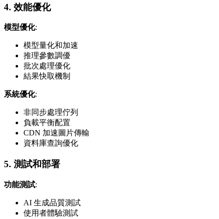
4. 效能優化
模型優化
:
模型量化和加速
推理參數調優
批次處理優化
結果快取機制
系統優化
:
非同步處理佇列
負載平衡配置
CDN 加速圖片傳輸
資料庫查詢優化
5. 測試和部署
功能測試
:
AI 生成品質測試
使用者體驗測試