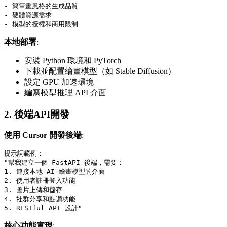
- 簡筆畫風格的生成品質

- 硬體資源需求

本地部署
:
安裝 Python 環境和 PyTorch
下載並配置繪畫模型（如 Stable Diffusion）
設定 GPU 加速環境
編寫模型推理 API 介面
2. 後端API開發
使用 Cursor 開發後端
:
提示詞範例：

"幫我建立一個 FastAPI 後端，需要：

1. 連接本地 AI 繪畫模型的介面

2. 使用者註冊登入功能

3. 圖片上傳和儲存

4. 社群分享和點讚功能

核心功能實現
: