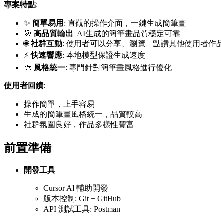
專案特點
:
✨
簡單易用
: 直觀的操作介面，一鍵生成簡筆畫
🎯
高品質輸出
: AI生成的簡筆畫品質穩定可靠
🌐
社群互動
: 使用者可以分享、瀏覽、點讚其他使用者作
⚡
快速響應
: 本地模型保證生成速度
🎨
風格統一
: 專門針對簡筆畫風格進行優化
使用者回饋
:
操作簡單，上手容易
生成的簡筆畫風格統一，品質較高
社群氛圍良好，作品多樣性豐富
前置準備
開發工具
Cursor AI 輔助開發
版本控制: Git + GitHub
API 測試工具: Postman