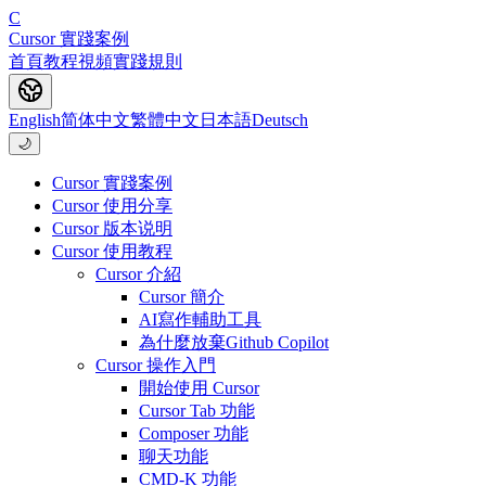
C
Cursor 實踐案例
首頁
教程
視頻
實踐
規則
English
简体中文
繁體中文
日本語
Deutsch
🌙
Cursor 實踐案例
Cursor 使用分享
Cursor 版本说明
Cursor 使用教程
Cursor 介紹
Cursor 簡介
AI寫作輔助工具
為什麼放棄Github Copilot
Cursor 操作入門
開始使用 Cursor
Cursor Tab 功能
Composer 功能
聊天功能
CMD-K 功能