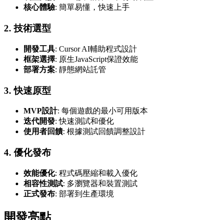
核心體驗
: 簡單易懂，快速上手
2. 技術選型
開發工具
: Cursor AI輔助程式設計
框架選擇
: 原生JavaScript保證效能
部署方案
: 靜態網站託管
3. 快速原型
MVP設計
: 每個遊戲的最小可用版本
迭代開發
: 快速測試和優化
使用者回饋
: 根據測試回饋調整設計
4. 優化發布
效能優化
: 程式碼壓縮和載入優化
相容性測試
: 多瀏覽器和裝置測試
正式發布
: 部署到生產環境
開發亮點