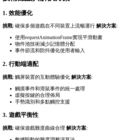
1. 效能優化
挑戰
: 確保多個遊戲在不同裝置上流暢運行
解決方案
:
使用requestAnimationFrame實現平滑動畫
物件池技術減少記憶體分配
事件節流和防抖優化使用者輸入
2. 行動端適配
挑戰
: 觸屏裝置的互動體驗優化
解決方案
:
觸摸事件和滑鼠事件的統一處理
虛擬按鍵的合理佈局
手勢識別和多點觸控支援
3. 遊戲平衡性
挑戰
: 確保遊戲難度曲線合理
解決方案
:
數據驅動的難度調整演算法