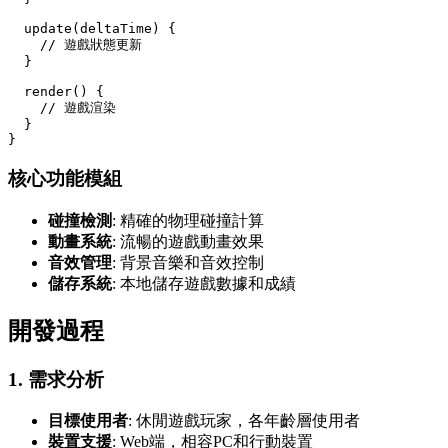
  update(deltaTime) {

    // 遊戲狀態更新

  }

  render() {

    // 遊戲渲染

  }

核心功能模組
碰撞檢測
: 精確的物理碰撞計算
動畫系統
: 流暢的遊戲動畫效果
音效管理
: 背景音樂和音效控制
儲存系統
: 本地儲存遊戲數據和成績
開發過程
1. 需求分析
目標使用者
: 休閒遊戲玩家，各年齡層使用者
裝置支援
: Web端，相容PC和行動裝置