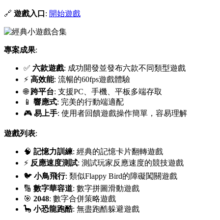
🔗
遊戲入口
:
開始遊戲
專案成果
:
✅
六款遊戲
: 成功開發並發布六款不同類型遊戲
⚡
高效能
: 流暢的60fps遊戲體驗
🌐
跨平台
: 支援PC、手機、平板多端存取
📱
響應式
: 完美的行動端適配
🎮
易上手
: 使用者回饋遊戲操作簡單，容易理解
遊戲列表
:
🧠
記憶力訓練
: 經典的記憶卡片翻轉遊戲
⚡
反應速度測試
: 測試玩家反應速度的競技遊戲
🐦
小鳥飛行
: 類似Flappy Bird的障礙闖關遊戲
🔢
數字華容道
: 數字拼圖滑動遊戲
🎯
2048
: 數字合併策略遊戲
🦕
小恐龍跑酷
: 無盡跑酷躲避遊戲