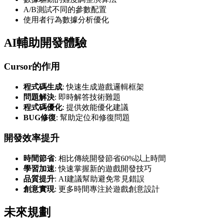
A/B測試不同的參數配置
使用者行為數據分析優化
AI輔助開發體驗
Cursor的作用
程式碼生成
: 快速生成遊戲邏輯框架
問題解決
: 即時解答技術難題
程式碼優化
: 提供效能優化建議
BUG修復
: 幫助定位和修復問題
開發效率提升
時間節省
: 相比傳統開發節省60%以上時間
學習加速
: 快速掌握新的遊戲開發技巧
品質提升
: AI建議幫助避免常見錯誤
創意實現
: 更多時間專注於遊戲創意設計
未來規劃