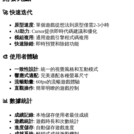
🚀 快速迭代
原型速度
: 單個遊戲從想法到原型僅需2-3小時
AI助力
: Cursor提供即時代碼建議和優化
模組複用
: 通用遊戲引擎程式碼複用
快速除錯
: 即時預覽和除錯功能
🎨 使用者體驗
一致性設計
: 統一的視覺風格和互動模式
響應式適配
: 完美適配各種螢幕尺寸
流暢動畫
: 60fps的流暢遊戲體驗
直觀操作
: 簡單明瞭的遊戲控制
📊 數據統計
成績記錄
: 本地儲存使用者最佳成績
遊戲統計
: 遊戲時長和次數統計
進度儲存
: 自動儲存遊戲進度
成就系統
: 解鎖式成就激勵機制