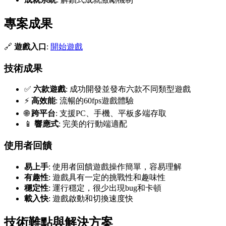
專案成果
🔗
遊戲入口
:
開始遊戲
技術成果
✅
六款遊戲
: 成功開發並發布六款不同類型遊戲
⚡
高效能
: 流暢的60fps遊戲體驗
🌐
跨平台
: 支援PC、手機、平板多端存取
📱
響應式
: 完美的行動端適配
使用者回饋
易上手
: 使用者回饋遊戲操作簡單，容易理解
有趣性
: 遊戲具有一定的挑戰性和趣味性
穩定性
: 運行穩定，很少出現bug和卡頓
載入快
: 遊戲啟動和切換速度快
技術難點與解決方案