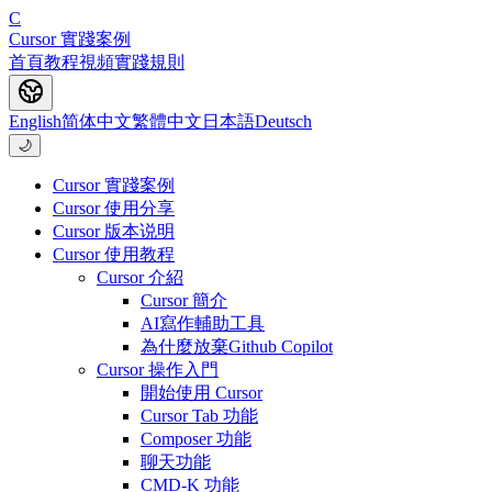
C
Cursor 實踐案例
首頁
教程
視頻
實踐
規則
English
简体中文
繁體中文
日本語
Deutsch
🌙
Cursor 實踐案例
Cursor 使用分享
Cursor 版本说明
Cursor 使用教程
Cursor 介紹
Cursor 簡介
AI寫作輔助工具
為什麼放棄Github Copilot
Cursor 操作入門
開始使用 Cursor
Cursor Tab 功能
Composer 功能
聊天功能
CMD-K 功能