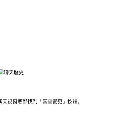
聊天視窗底部找到「審查變更」按鈕。