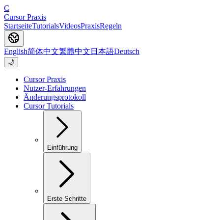
C
Cursor Praxis
Startseite
Tutorials
Videos
Praxis
Regeln
English
简体中文
繁體中文
日本語
Deutsch
🌙
Cursor Praxis
Nutzer-Erfahrungen
Änderungsprotokoll
Cursor Tutorials
Einführung
Erste Schritte