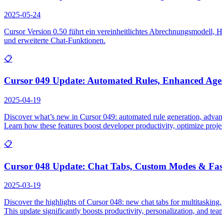
2025-05-24
Cursor Version 0.50 führt ein vereinheitlichtes Abrechnungsmodell,
und erweiterte Chat-Funktionen.
📋
Cursor 049 Update: Automated Rules, Enhanced Ag
2025-04-19
Discover what’s new in Cursor 049: automated rule generation, advanc
Learn how these features boost developer productivity, optimize pr
📋
Cursor 048 Update: Chat Tabs, Custom Modes & Fas
2025-03-19
Discover the highlights of Cursor 048: new chat tabs for multitasking
This update significantly boosts productivity, personalization, and tea