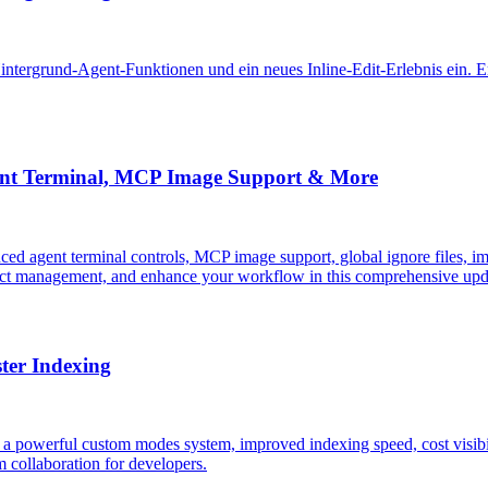
 Hintergrund-Agent-Funktionen und ein neues Inline-Edit-Erlebnis ein
ent Terminal, MCP Image Support & More
ed agent terminal controls, MCP image support, global ignore files, i
oject management, and enhance your workflow in this comprehensive upd
ter Indexing
, a powerful custom modes system, improved indexing speed, cost visibi
m collaboration for developers.