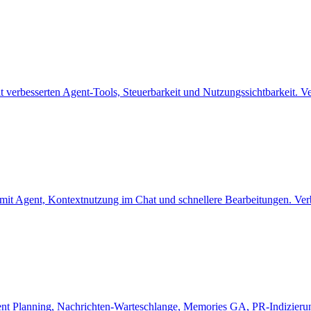
 verbesserten Agent-Tools, Steuerbarkeit und Nutzungssichtbarkeit. Ve
l mit Agent, Kontextnutzung im Chat und schnellere Bearbeitungen. Ver
nt Planning, Nachrichten-Warteschlange, Memories GA, PR-Indizierung