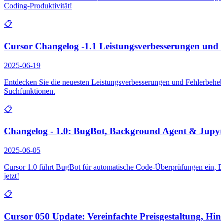
Coding-Produktivität!
📋
Cursor Changelog -1.1 Leistungsverbesserungen und
2025-06-19
Entdecken Sie die neuesten Leistungsverbesserungen und Fehlerbeheb
Suchfunktionen.
📋
Changelog - 1.0: BugBot, Background Agent & Jupyt
2025-06-05
Cursor 1.0 führt BugBot für automatische Code-Überprüfungen ein, B
jetzt!
📋
Cursor 050 Update: Vereinfachte Preisgestaltung, Hin