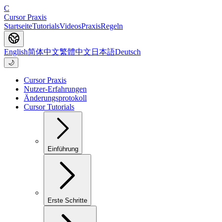
C
Cursor Praxis
Startseite
Tutorials
Videos
Praxis
Regeln
English
简体中文
繁體中文
日本語
Deutsch
🌙
Cursor Praxis
Nutzer-Erfahrungen
Änderungsprotokoll
Cursor Tutorials
Einführung
Erste Schritte