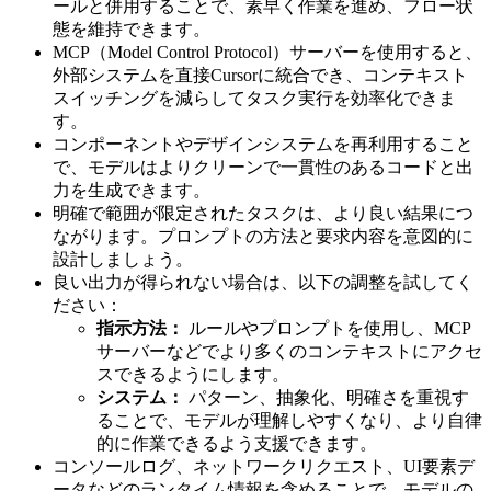
ールと併用することで、素早く作業を進め、フロー状
態を維持できます。
MCP（Model Control Protocol）サーバーを使用すると、
外部システムを直接Cursorに統合でき、コンテキスト
スイッチングを減らしてタスク実行を効率化できま
す。
コンポーネントやデザインシステムを再利用すること
で、モデルはよりクリーンで一貫性のあるコードと出
力を生成できます。
明確で範囲が限定されたタスクは、より良い結果につ
ながります。プロンプトの方法と要求内容を意図的に
設計しましょう。
良い出力が得られない場合は、以下の調整を試してく
ださい：
指示方法：
ルールやプロンプトを使用し、MCP
サーバーなどでより多くのコンテキストにアクセ
スできるようにします。
システム：
パターン、抽象化、明確さを重視す
ることで、モデルが理解しやすくなり、より自律
的に作業できるよう支援できます。
コンソールログ、ネットワークリクエスト、UI要素デ
ータなどのランタイム情報を含めることで、モデルの