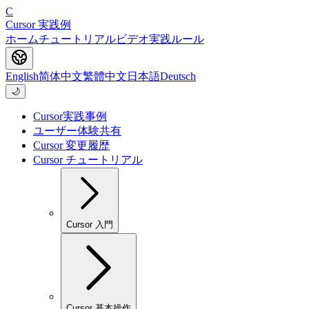
C
Cursor 実践例
ホーム
チュートリアル
ビデオ
実践
ルール
English
简体中文
繁體中文
日本語
Deutsch
🌙
Cursor実践事例
ユーザー体験共有
Cursor 変更履歴
Cursor チュートリアル
Cursor 入門
Cursor 基本操作