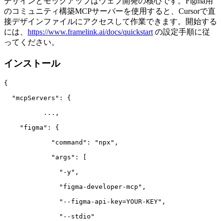
デザインとモックアップはウェブ開発の核心です。Figma用
のコミュニティ構築MCPサーバーを使用すると、Cursorで直
接デザインファイルにアクセスして作業できます。開始する
には、
https://www.framelink.ai/docs/quickstart
の設定手順に従
ってください。
インストール
{

  "mcpServers": {

	  ...,

    "figma": {

	    "command": "npx",

	    "args": [

	      "-y",

	      "figma-developer-mcp",

	      "--figma-api-key=YOUR-KEY",

	      "--stdio"
