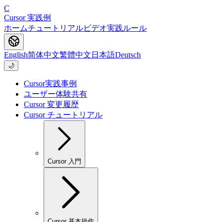
C
Cursor 実践例
ホーム
チュートリアル
ビデオ
実践
ルール
English
简体中文
繁體中文
日本語
Deutsch
🌙
Cursor実践事例
ユーザー体験共有
Cursor 変更履歴
Cursor チュートリアル
Cursor 入門
Cursor 基本操作