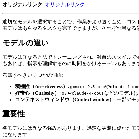
オリジナルリンク:
オリジナルリンク
適切なモデルを選択することで、作業をより速く進め、コスト
モデルはあらゆるタスクを完了できますが、それぞれ異なる
モデルの違い
モデルは異なる方法でトレーニングされ、独自のスタイルで
もあれば、指示を理解するのに時間をかけるモデルもありま
考慮すべきいくつかの側面:
積極性（Assertiveness）
:
や
gemini-2.5-pro
claude-4-so
好奇心（Curiosity）
:
や
などのモデルは
o3
claude-4-opus
コンテキストウィンドウ（Context window）
: 一部の
重要性
各モデルには異なる強みがあります。迅速な実装に優れたモ
になります: