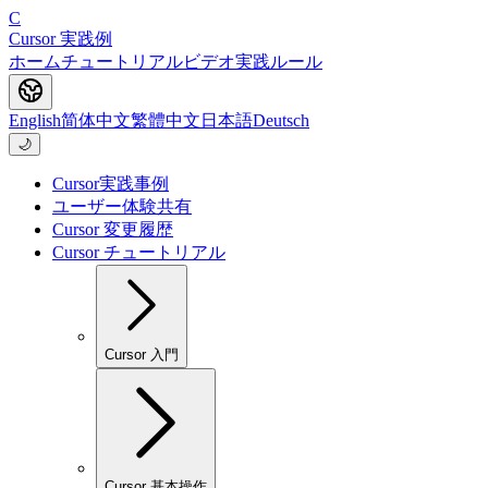
C
Cursor 実践例
ホーム
チュートリアル
ビデオ
実践
ルール
English
简体中文
繁體中文
日本語
Deutsch
🌙
Cursor実践事例
ユーザー体験共有
Cursor 変更履歴
Cursor チュートリアル
Cursor 入門
Cursor 基本操作