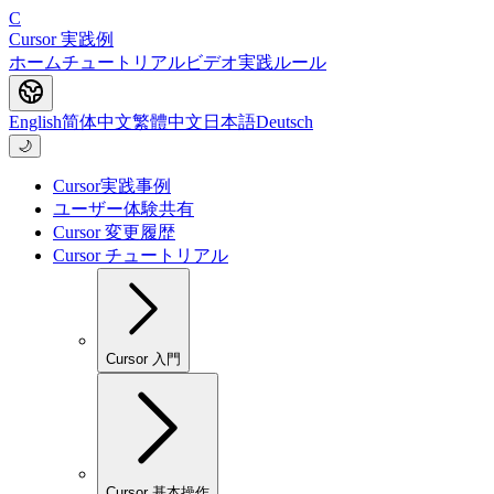
C
Cursor 実践例
ホーム
チュートリアル
ビデオ
実践
ルール
English
简体中文
繁體中文
日本語
Deutsch
🌙
Cursor実践事例
ユーザー体験共有
Cursor 変更履歴
Cursor チュートリアル
Cursor 入門
Cursor 基本操作