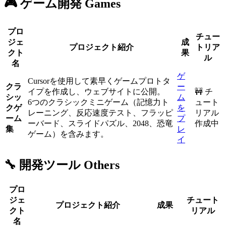
🎮 ゲーム開発 Games
プロ
チュー
ジェ
成
プロジェクト紹介
トリア
クト
果
ル
名
ゲ
Cursorを使用して素早くゲームプロトタ
クラ
ー
イプを作成し、ウェブサイトに公開。
🚧 チ
シッ
ム
6つのクラシックミニゲーム（記憶力ト
ュート
クゲ
を
レーニング、反応速度テスト、フラッピ
リアル
ーム
プ
ーバード、スライドパズル、2048、恐竜
作成中
集
レ
ゲーム）を含みます。
イ
🔧 開発ツール Others
プロ
ジェ
チュート
プロジェクト紹介
成果
クト
リアル
名