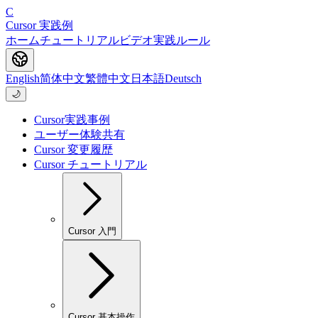
C
Cursor 実践例
ホーム
チュートリアル
ビデオ
実践
ルール
English
简体中文
繁體中文
日本語
Deutsch
🌙
Cursor実践事例
ユーザー体験共有
Cursor 変更履歴
Cursor チュートリアル
Cursor 入門
Cursor 基本操作