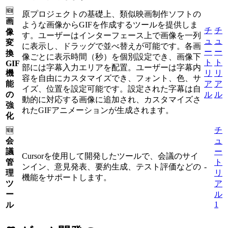
🆕
原プロジェクトの基礎上、類似映画制作ソフトの
画
ような画像からGIFを作成するツールを提供しま
チ
チ
像
す。ユーザーはインターフェース上で画像を一列
ュ
ュ
変
に表示し、ドラッグで並べ替えが可能です。各画
ー
ー
換
像ごとに表示時間（秒）を個別設定でき、画像下
ト
ト
GIF
部には字幕入力エリアを配置。ユーザーは字幕内
機
リ
リ
容を自由にカスタマイズでき、フォント、色、サ
能
ア
ア
イズ、位置を設定可能です。設定された字幕は自
の
ル
ル
動的に対応する画像に追加され、カスタマイズさ
強
れたGIFアニメーションが生成されます。
化
チ
🆕
会
ュ
議
ー
Cursorを使用して開発したツールで、会議のサイ
管
ト
ンイン、意見発表、要約生成、テスト評価などの
-
理
リ
機能をサポートします。
ツ
ア
ー
ル
1
ル