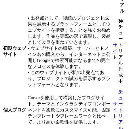
ア
ル
• 出発点として、後続のプロジェクト成
🚧
果を展示するプラットフォームとしてウ
チ
ェブサイトを構築することを強くお勧め
ュ
します。作品を実際の形で表現し、製品
ー
として改良を重ねていきます。
ト
サ
初期ウェブ
• ウェブサイトの構築、サーバーとドメ
リ
イ
サイト
イン名の購入から、インターネットに公
ア
ト
開しGoogleで検索可能になるまでの完全
ル
なプロセスを体験します。
作
• このウェブサイトが私の出発点であ
成
り、プロジェクトの試みを展示するプラ
中
ットフォームとなります。
チ
Cursorを使用して構築したブログサイ
ュ
ト。テーマとインタラクティブコンポー
サ
ー
個人ブログ
ネントを柔軟にカスタマイズ可能。固定
イ
ト
テンプレートやフレームワークと比べ
ト
リ
て、より高い柔軟性を提供します。
ア
ル