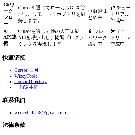
Gitワ
Cursorを通じてローカルGitを管
🚧 チュー
ーク
⚙️ 経験ま
理し、リモートリポジトリを維
トリアル
フロ
とめ中
持します。
作成中
ー
AI-
Cursorを通じて他の人工知能
🤖 フレー
🚧 チュー
API連
APIを呼び出し、協調プログラ
ムワーク
トリアル
携
ミングを実現します。
設計中
作成中
快速链接
Cursor 官网
WizcyTools
Cursor Directory
一句话生图
联系我们
wencyhk0258@gmail.com
法律条款