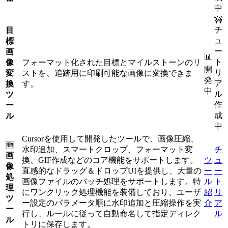
中
🚧
チ
目
ュ
標
ー
画
📊
ト
像
フォーマット化された目標とマイルストーンのリ
開
リ
変
ストを、追跡用に印刷可能な画像に変換できま
発
ア
換
す。
中
ル
ツ
作
ー
成
ル
中
Cursorを使用して開発したツールで、画像圧縮、
🆕
水印追加、スマートクロップ、フォーマット変
チ
画
換、GIF作成などのコア機能をサポートします。
ツ
ュ
像
直感的なドラッグ＆ドロップUIを提供し、大量の
ー
ー
処
画像ファイルのバッチ処理をサポートします。特
ル
ト
理
にワンクリック処理機能を装備しており、ユーザ
紹
リ
ツ
ー設定のパラメータ順に水印追加と圧縮操作を実
介
ア
ー
行し、ルールに従って自動命名して指定ディレク
ル
ル
トリに保存します。