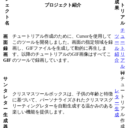
成
ェ
プロジェクト紹介
ト
果
ク
リ
ト
ア
名
ル
チ
チュートリアル作成のために、Cursorを使用して
ツ
ュ
画
このツールを開発しました。画面の指定領域を録
ー
ー
面
画し、GIFファイルを生成して動的に再生しま
ル
ト
録
す。以降のチュートリアルのGIF画像はすべてこ
紹
リ
画
GIF
のツールで録画しています。
介
ア
ル
🚧
チ
サ
ュ
ン
ー
タ
レ
クリスマスツールボックスは、子供の年齢と特徴
ト
レ
タ
に基づいて、パーソナライズされたクリスマスグ
リ
タ
ー
リーティングレターを自動生成する温かみのある
ア
ー
生
楽しい機能を提供します。
ル
生
成
作
成
成
器