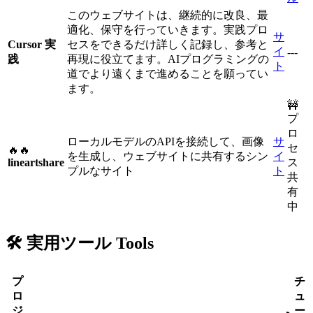
このウェブサイトは、継続的に改良、最
適化、保守を行っていきます。実践プロ
サ
Cursor 実
セスをできるだけ詳しく記録し、参考と
イ
---
践
再現に役立てます。AIプログラミングの
ト
道でより遠くまで進めることを願ってい
ます。
🚧
プ
ロ
ローカルモデルのAPIを接続して、画像
サ
セ
🔥🔥
を生成し、ウェブサイトに共有するシン
イ
lineartshare
ス
プルなサイト
ト
共
有
中
🛠️ 実用ツール Tools
プ
チ
ロ
ュ
ジ
ー