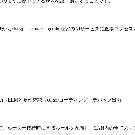
rをどのように使用できるかを検証・展示することです。
chatgpt、claude、geminiなどのAIサービスに直接アクセ
se)→LLMと要件確認→cursorコーディング→デバッグ出力
で、ルーター接続時に直接ルールを配布し、LAN内の全ての