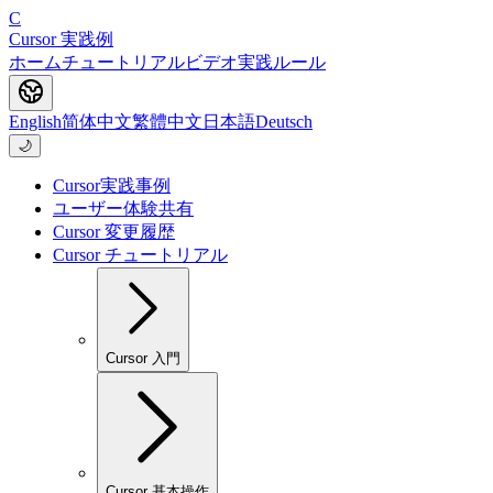
C
Cursor 実践例
ホーム
チュートリアル
ビデオ
実践
ルール
English
简体中文
繁體中文
日本語
Deutsch
🌙
Cursor実践事例
ユーザー体験共有
Cursor 変更履歴
Cursor チュートリアル
Cursor 入門
Cursor 基本操作