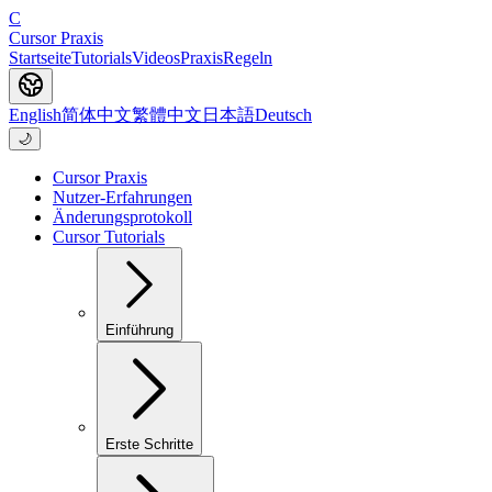
C
Cursor Praxis
Startseite
Tutorials
Videos
Praxis
Regeln
English
简体中文
繁體中文
日本語
Deutsch
🌙
Cursor Praxis
Nutzer-Erfahrungen
Änderungsprotokoll
Cursor Tutorials
Einführung
Erste Schritte