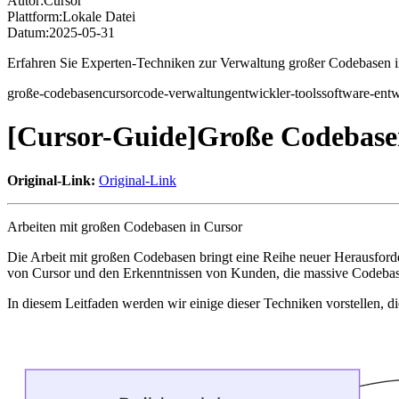
Autor:
Cursor
Plattform:
Lokale Datei
Datum:
2025-05-31
Erfahren Sie Experten-Techniken zur Verwaltung großer Codebasen in 
große-codebasen
cursor
code-verwaltung
entwickler-tools
software-ent
[Cursor-Guide]Große Codebas
Original-Link:
Original-Link
Arbeiten mit großen Codebasen in Cursor
Die Arbeit mit großen Codebasen bringt eine Reihe neuer Herausforder
von Cursor und den Erkenntnissen von Kunden, die massive Codebase
In diesem Leitfaden werden wir einige dieser Techniken vorstellen, di