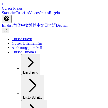
C
Cursor Praxis
Startseite
Tutorials
Videos
Praxis
Regeln
English
简体中文
繁體中文
日本語
Deutsch
🌙
Cursor Praxis
Nutzer-Erfahrungen
Änderungsprotokoll
Cursor Tutorials
Einführung
Erste Schritte