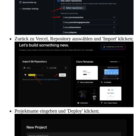
Zurück zu Vercel, Repository auswählen und 'Import' klicken;
Projektname eingeben und 'Deploy' klicken;