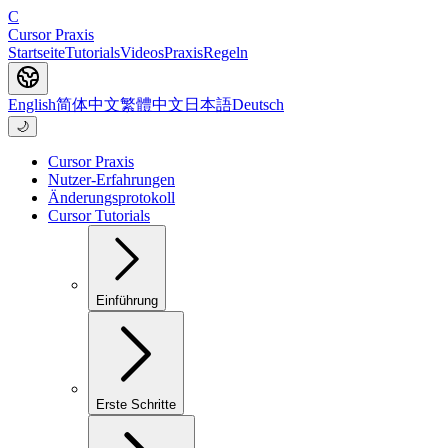
C
Cursor Praxis
Startseite
Tutorials
Videos
Praxis
Regeln
English
简体中文
繁體中文
日本語
Deutsch
🌙
Cursor Praxis
Nutzer-Erfahrungen
Änderungsprotokoll
Cursor Tutorials
Einführung
Erste Schritte