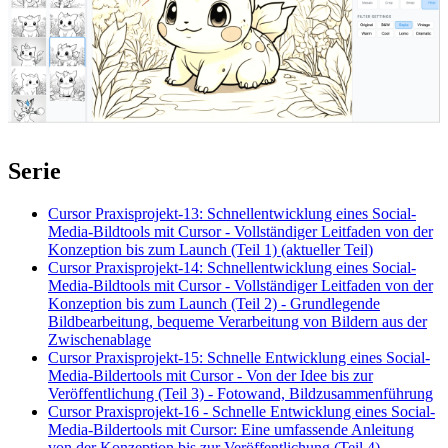
Serie
Cursor Praxisprojekt-13: Schnellentwicklung eines Social-
Media-Bildtools mit Cursor - Vollständiger Leitfaden von der
Konzeption bis zum Launch (Teil 1) (aktueller Teil)
Cursor Praxisprojekt-14: Schnellentwicklung eines Social-
Media-Bildtools mit Cursor - Vollständiger Leitfaden von der
Konzeption bis zum Launch (Teil 2) - Grundlegende
Bildbearbeitung, bequeme Verarbeitung von Bildern aus der
Zwischenablage
Cursor Praxisprojekt-15: Schnelle Entwicklung eines Social-
Media-Bildertools mit Cursor - Von der Idee bis zur
Veröffentlichung (Teil 3) - Fotowand, Bildzusammenführung
Cursor Praxisprojekt-16 - Schnelle Entwicklung eines Social-
Media-Bildertools mit Cursor: Eine umfassende Anleitung
von der Konzeption bis zur Veröffentlichung (Teil 4) —