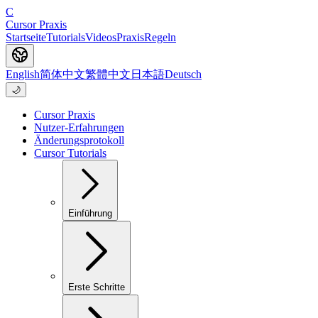
C
Cursor Praxis
Startseite
Tutorials
Videos
Praxis
Regeln
English
简体中文
繁體中文
日本語
Deutsch
🌙
Cursor Praxis
Nutzer-Erfahrungen
Änderungsprotokoll
Cursor Tutorials
Einführung
Erste Schritte