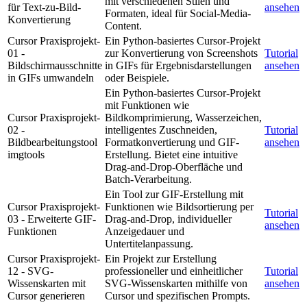
mit verschiedenen Stilen und
für Text-zu-Bild-
ansehen
Formaten, ideal für Social-Media-
Konvertierung
Content.
Cursor Praxisprojekt-
Ein Python-basiertes Cursor-Projekt
01 -
zur Konvertierung von Screenshots
Tutorial
Bildschirmausschnitte
in GIFs für Ergebnisdarstellungen
ansehen
in GIFs umwandeln
oder Beispiele.
Ein Python-basiertes Cursor-Projekt
mit Funktionen wie
Cursor Praxisprojekt-
Bildkomprimierung, Wasserzeichen,
02 -
intelligentes Zuschneiden,
Tutorial
Bildbearbeitungstool
Formatkonvertierung und GIF-
ansehen
imgtools
Erstellung. Bietet eine intuitive
Drag-and-Drop-Oberfläche und
Batch-Verarbeitung.
Ein Tool zur GIF-Erstellung mit
Cursor Praxisprojekt-
Funktionen wie Bildsortierung per
Tutorial
03 - Erweiterte GIF-
Drag-and-Drop, individueller
ansehen
Funktionen
Anzeigedauer und
Untertitelanpassung.
Cursor Praxisprojekt-
Ein Projekt zur Erstellung
12 - SVG-
professioneller und einheitlicher
Tutorial
Wissenskarten mit
SVG-Wissenskarten mithilfe von
ansehen
Cursor generieren
Cursor und spezifischen Prompts.