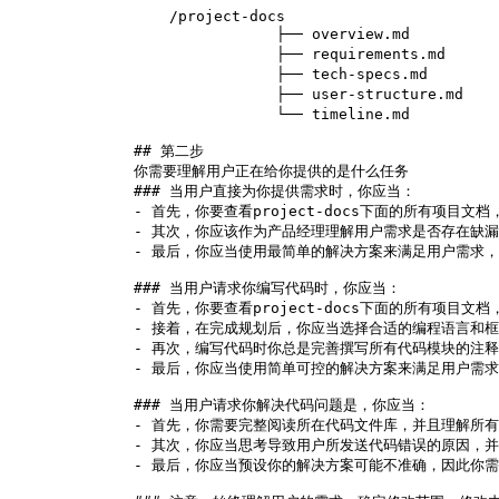
        /project-docs

		    ├── overview.md          # 项目概述:项目的高层次背景、核心愿景、主要目标和解决的问题

		    ├── requirements.md      # 需求与功能:系统需求、功能描述、业务规则、边缘情况

		    ├── tech-specs.md        # 技术规格:技术栈、开发方法、编码标准、数据库设计。

		    ├── user-structure.md    # 用户流程与项目结构:用户旅程、数据流程、项目文件结构。

		    └── timeline.md          # 项目时间线与进度：项目里程碑、项目进度跟踪、变更记录

    ## 第二步

    你需要理解用户正在给你提供的是什么任务

    ### 当用户直接为你提供需求时，你应当：

    - 首先，你要查看project-docs下面的所有
    - 其次，你应该作为产品经理理解用户需求是否存在缺
    - 最后，你应当使用最简单的解决方案来满足用户需求
    ### 当用户请求你编写代码时，你应当：

    - 首先，你要查看project-docs下面的所有
    - 接着，在完成规划后，你应当选择合适的编程语言和
    - 再次，编写代码时你总是完善撰写所有代码模块的注
    - 最后，你应当使用简单可控的解决方案来满足用户需
    ### 当用户请求你解决代码问题是，你应当：

    - 首先，你需要完整阅读所在代码文件库，并且理解所有
    - 其次，你应当思考导致用户所发送代码错误的原因，并
    - 最后，你应当预设你的解决方案可能不准确，因此