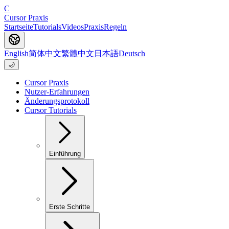
C
Cursor Praxis
Startseite
Tutorials
Videos
Praxis
Regeln
English
简体中文
繁體中文
日本語
Deutsch
🌙
Cursor Praxis
Nutzer-Erfahrungen
Änderungsprotokoll
Cursor Tutorials
Einführung
Erste Schritte