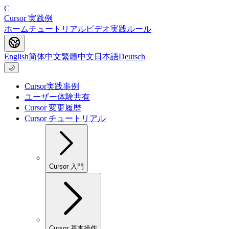
C
Cursor 実践例
ホーム
チュートリアル
ビデオ
実践
ルール
English
简体中文
繁體中文
日本語
Deutsch
🌙
Cursor実践事例
ユーザー体験共有
Cursor 変更履歴
Cursor チュートリアル
Cursor 入門
Cursor 基本操作