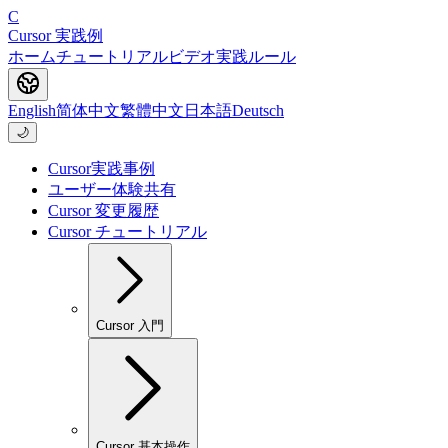
C
Cursor 実践例
ホーム
チュートリアル
ビデオ
実践
ルール
English
简体中文
繁體中文
日本語
Deutsch
🌙
Cursor実践事例
ユーザー体験共有
Cursor 変更履歴
Cursor チュートリアル
Cursor 入門
Cursor 基本操作