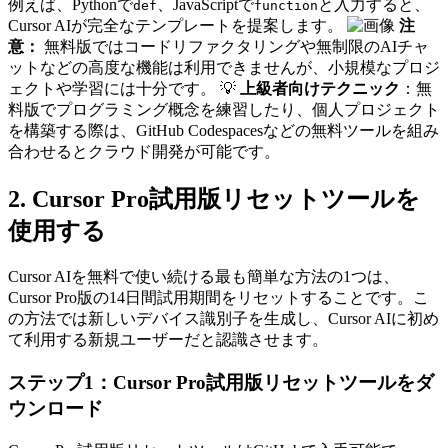
例えば、Pythonで
、JavaScriptで
と入力すると、
def
function
Cursor AIが完全なテンプレートを提案します。
注
意：
無料版ではコードリファクタリングや無制限のAIチャ
ットなどの高度な機能は利用できませんが、小規模なプロジ
ェクトや学習には十分です。 💡
上級者向けテクニック
：無
料版でプログラミング概念を練習したり、個人プロジェクト
を構築する際は、GitHub Codespacesなどの無料ツールを組み
合わせるとクラウド開発が可能です。
2. Cursor Pro試用版リセットツールを
使用する
Cursor AIを無料で使い続ける最も簡単な方法の1つは、
Cursor Pro版の14日間試用期間をリセットすることです。こ
の方法では新しいデバイス識別子を生成し、Cursor AIに初め
て利用する新規ユーザーだと認識させます。
ステップ1：Cursor Pro試用版リセットツールをダ
ウンロード