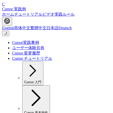
C
Cursor 実践例
ホーム
チュートリアル
ビデオ
実践
ルール
English
简体中文
繁體中文
日本語
Deutsch
🌙
Cursor実践事例
ユーザー体験共有
Cursor 変更履歴
Cursor チュートリアル
Cursor 入門
Cursor 基本操作