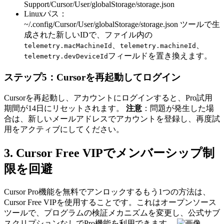
Support/Cursor/User/globalStorage/storage.json
Linuxパス：
~/.config/Cursor/User/globalStorage/storage.json ツールで生
成された新しいIDで、ファイル内の
、
、
telemetry.macMachineId
telemetry.machineId
フィールドを置き換えます。
telemetry.devDeviceId
ステップ5：Cursorを再起動してログイン
Cursorを再起動し、アカウントにログインすると、Pro試用
期間が14日にリセットされます。
注意
：問題が発生した場
合は、新しいメールアドレスでアカウントを登録し、再度試
用をアクティブにしてください。
3. Cursor Free VIPでメンバーシップ制
限を回避
Cursor Pro機能を無料でアンロックするもう1つの方法は、
Cursor Free VIPを使用することです。これはオープンソース
ツールで、プログラムの検証メカニズムを変更し、公式サブ
スクリプションなしでPro機能を利用できます。