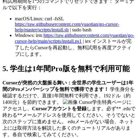
料試用期間を1つのコマンドでリセットできます： ターミナ
ルで以下を実行：
macOS/Linux: curl -fsSL
https://raw.githubusercontent.com/yuaotian/go-cursor-
help/master/scripts/install.sh
| sudo bash
Windows: irm
https://raw.githubusercontent.com/yuaotian/go-
cursor-help/main/scripts/install.ps1
| iex インストールが完
了したらCursorを再起動し、無料試用を再度アクティ
ブにします。
5. 学生は1年間Pro版を無料で利用可能
Cursorが突然の大盤振る舞い：全世界の学生ユーザーは1年
間のProメンバーシップを無料で獲得できます！
学生身分を
確認するだけで、直接1年間無料で利用でき、192ドル（約
1400元）を節約できます。
Cursor学生特典ページに
アクセスし、
Cursorアカウントを登録
します。必ず** .eduで
終わる**メールアドレスを使用してください。そうでないと
次のステップに進めません。 eduメールがない場合、ネット
上には取得方法を解説した多くのチュートリアルがありま
す。各自で検索してみてください。