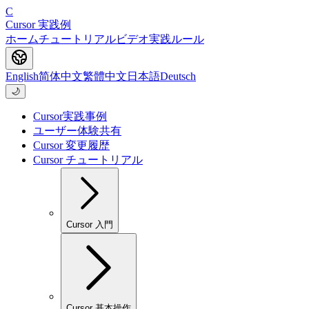
C
Cursor 実践例
ホーム
チュートリアル
ビデオ
実践
ルール
English
简体中文
繁體中文
日本語
Deutsch
🌙
Cursor実践事例
ユーザー体験共有
Cursor 変更履歴
Cursor チュートリアル
Cursor 入門
Cursor 基本操作