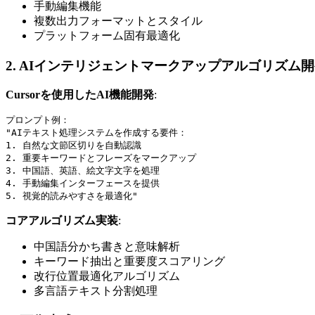
手動編集機能
複数出力フォーマットとスタイル
プラットフォーム固有最適化
2. AIインテリジェントマークアップアルゴリズム
Cursorを使用したAI機能開発
:
プロンプト例：

"AIテキスト処理システムを作成する要件：

1. 自然な文節区切りを自動認識

2. 重要キーワードとフレーズをマークアップ

3. 中国語、英語、絵文字文字を処理

4. 手動編集インターフェースを提供

コアアルゴリズム実装
:
中国語分かち書きと意味解析
キーワード抽出と重要度スコアリング
改行位置最適化アルゴリズム
多言語テキスト分割処理