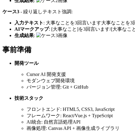
生成結果
:
ケース3
- 繰り返しテキスト強調:
入力テキスト
: 大事なことを3回言います大事なことを
AIマークアップ
: [大事なこと]を3回言います/[大事なこ
生成結果
:
事前準備
開発ツール
Cursor AI 開発支援
モダンウェブ開発環境
バージョン管理: Git + GitHub
技術スタック
フロントエンド: HTML5, CSS3, JavaScript
フレームワーク: React/Vue.js + TypeScript
AI統合: 自然言語処理API
画像処理: Canvas API + 画像生成ライブラリ