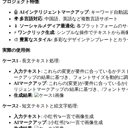
プロジェクト特徴
:
🤖
AIインテリジェントマークアップ
: キーワード自動
🌍
多言語対応
: 中国語、英語など複数言語サポート
📱
ソーシャルメディア最適化
: 各プラットフォームの
⚡
ワンクリック生成
: シンプルな操作でテキストから画
🎨
豊富なスタイル
: 多彩なデザインテンプレートとカ
実際の使用例
:
ケース1
- 長文テキスト処理:
入力テキスト
: これらの変更が要件に合っているかテ
ークアップの結果に基づき、フォントサイズを動的に調
AIマークアップ
: これらの[変更]が/要件に合っている
リジェントマークアップの/結果に基づき、/フォントサイ
生成結果
:
ケース2
- 短文テキストと絵文字処理:
入力テキスト
: 小红书🍠一言で画像生成
AIマークアップ
: [小红书]🍠/一言で画像生成