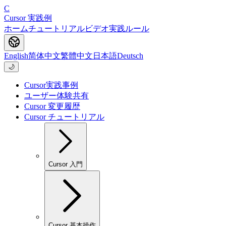
C
Cursor 実践例
ホーム
チュートリアル
ビデオ
実践
ルール
English
简体中文
繁體中文
日本語
Deutsch
🌙
Cursor実践事例
ユーザー体験共有
Cursor 変更履歴
Cursor チュートリアル
Cursor 入門
Cursor 基本操作