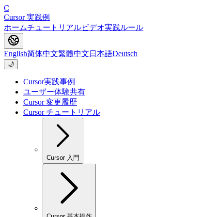
C
Cursor 実践例
ホーム
チュートリアル
ビデオ
実践
ルール
English
简体中文
繁體中文
日本語
Deutsch
🌙
Cursor実践事例
ユーザー体験共有
Cursor 変更履歴
Cursor チュートリアル
Cursor 入門
Cursor 基本操作