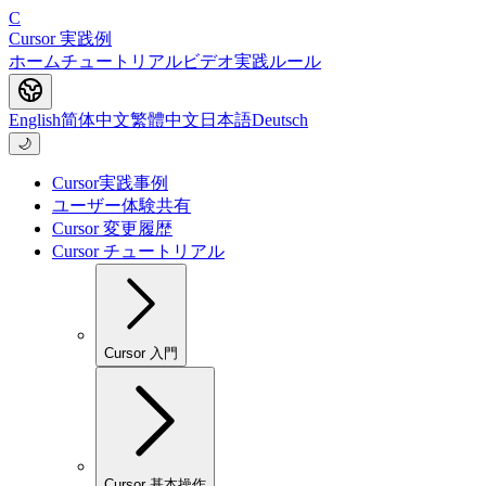
C
Cursor 実践例
ホーム
チュートリアル
ビデオ
実践
ルール
English
简体中文
繁體中文
日本語
Deutsch
🌙
Cursor実践事例
ユーザー体験共有
Cursor 変更履歴
Cursor チュートリアル
Cursor 入門
Cursor 基本操作