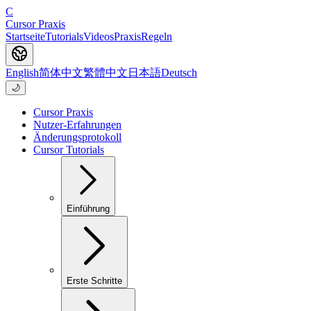
C
Cursor Praxis
Startseite
Tutorials
Videos
Praxis
Regeln
English
简体中文
繁體中文
日本語
Deutsch
🌙
Cursor Praxis
Nutzer-Erfahrungen
Änderungsprotokoll
Cursor Tutorials
Einführung
Erste Schritte