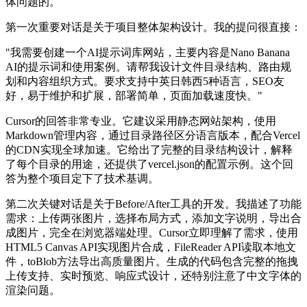
体问题的。
第一次重要对话是关于项目整体架构设计。我的提问很直接：
"我需要创建一个AI提示词库网站，主要内容是Nano Banana
AI的提示词和使用案例。请帮我设计文件目录结构、路由规
划和内容组织方式。要求支持中英日韩西5种语言，SEO友
好，易于维护和扩展，部署简单，页面加载速度快。"
Cursor的回答非常专业。它建议采用静态网站架构，使用
Markdown管理内容，通过目录路径区分语言版本，配合Vercel
的CDN实现全球加速。它给出了完整的目录结构设计，解释
了每个目录的用途，还提供了vercel.json的配置示例。这个回
答为整个项目定下了技术基调。
第二次关键对话是关于Before/After工具的开发。我描述了功能
需求：上传两张图片，选择布局方式，添加文字说明，导出合
成图片，完全在浏览器端处理。Cursor立即理解了需求，使用
HTML5 Canvas API实现图片合成，FileReader API读取本地文
件，toBlob方法导出高质量图片。生成的代码包含完整的拖拽
上传支持、实时预览、响应式设计，还特别注意了中文字体的
渲染问题。