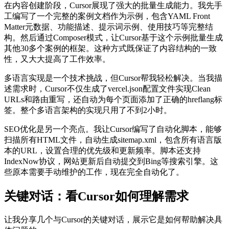
在内容创建阶段，Cursor展现了强大的批量生成能力。我先手
工编写了一个完整的案例文档作为示例，包含YAML Front
Matter元数据、功能描述、提示词示例、使用技巧等完整结
构。然后通过Composer模式，让Cursor基于这个示例批量生成
其他30多个案例的框架。这种方式既保证了内容结构的一致
性，又大大提高了工作效率。
多语言实现是一个技术挑战，但Cursor帮我轻松解决。当我描
述需求时，Cursor不仅生成了vercel.json配置文件实现Clean
URLs和路由重写，还自动为每个页面添加了正确的hreflang标
签。整个多语言架构的实现只用了不到2小时。
SEO优化是另一个亮点。我让Cursor编写了自动化脚本，能够
扫描所有HTML文件，自动生成sitemap.xml，包含所有语言版
本的URL，设置合理的优先级和更新频率。脚本还支持
IndexNow协议，网站更新后自动提交到Bing等搜索引擎。这
些原本需要手动维护的工作，现在完全自动化了。
关键对话：看Cursor如何理解需求
让我分享几个与Cursor的关键对话，展示它是如何帮助解决具