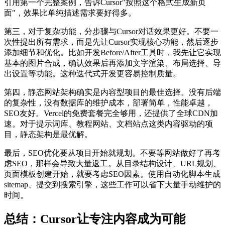
引用第一个完整案例，告诉Cursor"按照这个格式生成新页
面"，效果比单纯描述需求要好得多。
第三，对于复杂功能，分步骤与Cursor对话效果更好。不要一
次性提出所有需求，而是先让Cursor实现核心功能，然后逐步
添加细节和优化。比如开发Before/After工具时，我先让它实现
基本的图片合成，确认效果后再添加文字渲染、布局选择、导
出设置等功能。这种迭代式开发更容易控制质量。
第四，静态网站架构确实是内容型项目的最佳选择。没有后端
的复杂性，没有数据库的维护成本，部署简单，性能卓越，
SEO友好。Vercel的免费套餐完全够用，还提供了全球CDN加
速。对于提示词库、教程网站、文档站点这类内容驱动的项
目，静态架构是最优解。
最后，SEO优化要从项目开始就规划。不要等网站做好了再考
虑SEO，那样会导致大量返工。从目录结构设计、URL规划、
页面模板创建开始，就要考虑SEO因素。使用自动化脚本生成
sitemap、提交到搜索引擎，这些工作可以省下大量手动维护的
时间。
总结：Cursor让专注内容成为可能