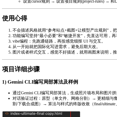
设置cursor规则 → 设置项目规则(project-rules)
使用心得
不会描述风格就用“参考站点+截图+让模型产出规则”，
功能编写坚持“最小必要”和“敏捷开发”，先直达可用，
vibe编程：先跑通链路，再按感觉细抠 UI 与交互。
从一开始就把国际化写进需求，避免后期大改。
图片或者样式交互，感觉不好描述，就用画图来说明，推荐使用e
项目详细步骤
1) Gemini CLI编写局部算法及样例
通过Gemini CLI编写局部算法，生成照片墙布局和
对话验证过程：原型（单文件、网格分割）→ 更精细与鲁棒（
割/下载合成图）→ 算法与样式的终版收敛（final/ultim