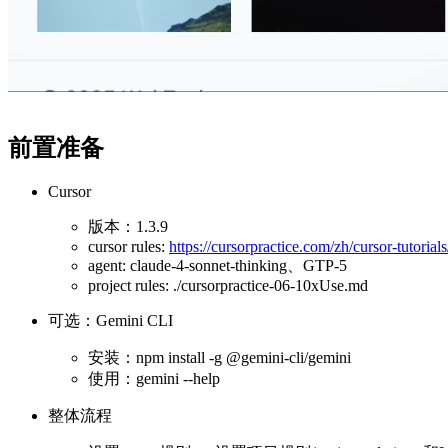
前置准备
Cursor
版本：1.3.9
cursor rules:
https://cursorpractice.com/zh/cursor-tutoria
agent: claude-4-sonnet-thinking、GTP-5
project rules: ./cursorpractice-06-10xUse.md
可选：Gemini CLI
安装：npm install -g @gemini-cli/gemini
使用：gemini --help
整体流程