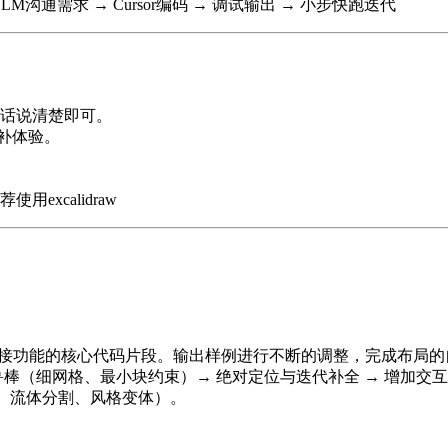
 → 和LLM沟通需求 → Cursor编码 → 调试输出 → 小步快跑迭代
把话说清楚即可。
再补体验。
xcalidraw
图片拼接功能的核心代码片段。输出样例进行不断的调整，完成布局的
细网格、最小块约束）→ 绝对定位与迭代补全 → 增加交互（拖拽 
ate、流体分割、风格变体）。