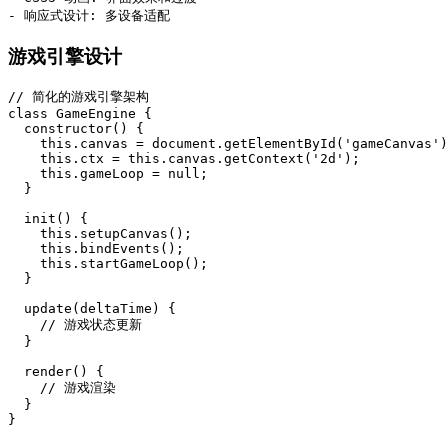
游戏引擎设计
// 简化的游戏引擎架构

class GameEngine {

  constructor() {

    this.canvas = document.getElementById('gameCanvas')
    this.ctx = this.canvas.getContext('2d');

    this.gameLoop = null;

  }

  init() {

    this.setupCanvas();

    this.bindEvents();

    this.startGameLoop();

  }

  update(deltaTime) {

    // 游戏状态更新

  }

  render() {

    // 游戏渲染

  }
