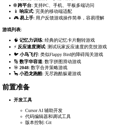
🌐
跨平台
: 支持PC、手机、平板多端访问
📱
响应式
: 完美的移动端适配
🎮
易上手
: 用户反馈游戏操作简单，容易理解
游戏列表
:
🧠
记忆力训练
: 经典的记忆卡片翻转游戏
⚡
反应速度测试
: 测试玩家反应速度的竞技游戏
🐦
小鸟飞行
: 类似Flappy Bird的障碍闯关游戏
🔢
数字华容道
: 数字拼图滑动游戏
🎯
2048
: 数字合并策略游戏
🦕
小恐龙跑酷
: 无尽跑酷躲避游戏
前置准备
开发工具
Cursor AI 辅助开发
代码编辑器和调试工具
版本控制: Git