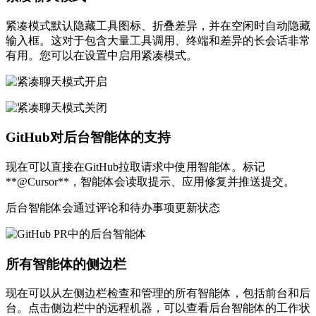
紧凑模式默认隐藏工具图标、折叠差异，并在空闲时自动隐藏
输入框。这对于包含大量工具调用、终端和差异的长会话非常
有用。您可以在设置中启用紧凑模式。
GitHub对后台智能体的支持
现在可以直接在GitHub拉取请求中使用智能体。标记
**@Cursor**，智能体会读取提示、应用修复并推送提交。
后台智能体会通过评论和待办事项更新状态
所有智能体的侧边栏
现在可以从左侧边栏检查和管理的所有智能体，包括前台和后
台。点击侧边栏中的远程机器，可以查看后台智能体的工作状