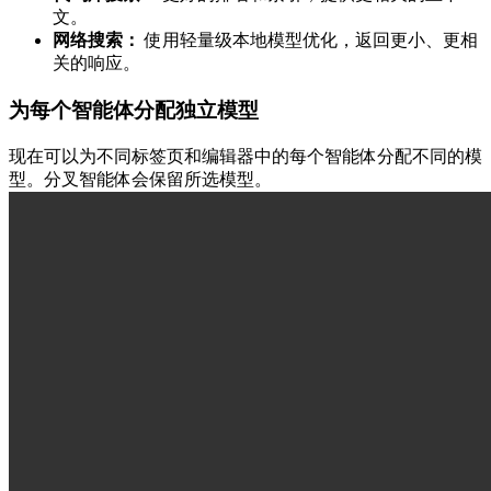
文。
网络搜索：
使用轻量级本地模型优化，返回更小、更相
关的响应。
为每个智能体分配独立模型
现在可以为不同标签页和编辑器中的每个智能体分配不同的模
型。分叉智能体会保留所选模型。