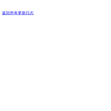
返回所有更新日志