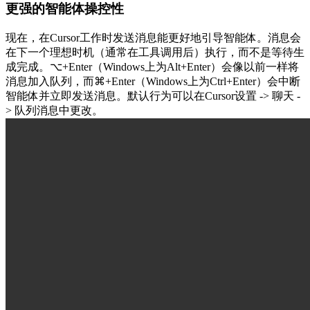
更强的智能体操控性
现在，在Cursor工作时发送消息能更好地引导智能体。消息会
在下一个理想时机（通常在工具调用后）执行，而不是等待生
成完成。⌥+Enter（Windows上为Alt+Enter）会像以前一样将
消息加入队列，而⌘+Enter（Windows上为Ctrl+Enter）会中断
智能体并立即发送消息。默认行为可以在Cursor设置 -> 聊天 -
> 队列消息中更改。