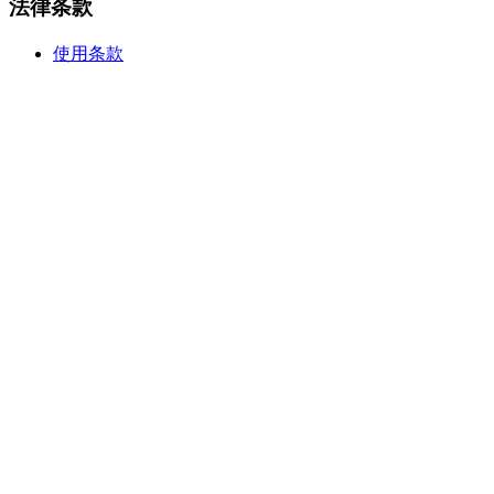
法律条款
使用条款