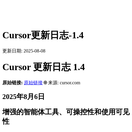
Cursor更新日志-1.4
更新日期:
2025-08-08
Cursor 更新日志 1.4
原始链接:
原始链接
🌐 来源: cursor.com
2025年8月6日
增强的智能体工具、可操控性和使用可见
性