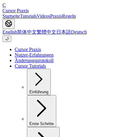
C
Cursor Praxis
Startseite
Tutorials
Videos
Praxis
Regeln
English
简体中文
繁體中文
日本語
Deutsch
🌙
Cursor Praxis
Nutzer-Erfahrungen
Änderungsprotokoll
Cursor Tutorials
Einführung
Erste Schritte