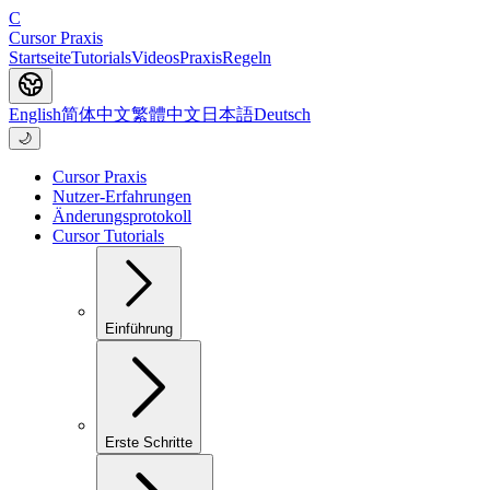
C
Cursor Praxis
Startseite
Tutorials
Videos
Praxis
Regeln
English
简体中文
繁體中文
日本語
Deutsch
🌙
Cursor Praxis
Nutzer-Erfahrungen
Änderungsprotokoll
Cursor Tutorials
Einführung
Erste Schritte