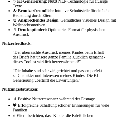
✨
KI-Generierung
: Nutzt NLP-Technologie für flüssige
Texte
🌟
Benutzerfreundlich
: Intuitive Schnittstelle für einfache
Bedienung durch Eltern
🎨
Ansprechendes Design
: Gemütliches visuelles Design mit
Weihnachtsmotiven
📄
Druckoptimiert
: Optimiertes Format für physischen
Ausdruck
Nutzerfeedback
:
"Der überraschte Ausdruck meines Kindes beim Erhalt
des Briefs hat unsere ganze Familie glücklich gemacht -
dieses Tool ist wirklich herzerwärmend!"
"Die Inhalte sind sehr zielgerichtet und passen perfekt
zu Charakter und Interessen meines Kindes. Die KI-
Generierung übertrifft die Erwartungen."
Nutzungsstatistiken
:
📊 Positive Nutzerresonanz während der Festtage
💝 Erfolgreiche Schaffung schöner Erinnerungen für viele
Familien
⭐ Eltern berichten, dass Kinder die Briefe lieben