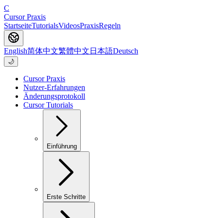
C
Cursor Praxis
Startseite
Tutorials
Videos
Praxis
Regeln
English
简体中文
繁體中文
日本語
Deutsch
🌙
Cursor Praxis
Nutzer-Erfahrungen
Änderungsprotokoll
Cursor Tutorials
Einführung
Erste Schritte